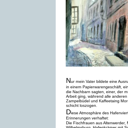
N
ur mein Vater bildete eine Aus
in einem Papierwarengeschäft, ein
die Nachbarn sagten, einer, der m
Arbeit ging, während alle anderen i
Zampelbüdel und Kaffeetaing Mor
schicht loszogen. 
D
iese Atmosphäre des Hafenviertel
Erinnerungen verhaftet: 
Die Fischfrauen aus Altenwerder, 
Wilhelmsburg, Hafenkrämer mit S