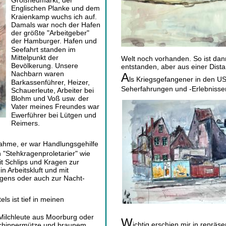
Großneumarkt, der 
Englischen Planke und dem 
Kraienkamp wuchs ich auf. 
Damals war noch der Hafen 
der größte "Arbeitgeber" 
der Hamburger. Hafen und 
Seefahrt standen im 
Mittelpunkt der 
Welt noch vorhanden. So ist dan
Bevölkerung. Unsere 
entstanden, aber aus einer Dista
Nachbarn waren 
A
ls Kriegsgefangener in den U
Barkassenführer, Heizer, 
Seherfahrungen und -Erlebnisse
Schauerleute, Arbeiter bei 
Blohm und Voß usw. der 
Vater meines Freundes war 
Ewerführer bei Lütgen und 
Reimers. 
nahme, er war Handlungsgehilfe 
 "Stehkragenproletarier" wie 
it Schlips und Kragen zur 
n Arbeitskluft und mit 
gens oder auch zur Nacht-
s ist tief in meinen 
Milchleute aus Moorburg oder 
W
ichtig erschien mir in repräs
chippermütze und braunem 