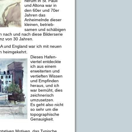
herum in St. Pauli 
und Altona war in 
den 60er und 70er 
Jahren das 
Anheimelnde dieser 
kleinen, betrieb-
samen und schäbigen 
n nach und nach diese Bilderserie 
nz von 30 Jahren. 
SA und England war ich mit neuen 
n heimgekehrt. 
Dieses Hafen-
viertel entdeckte 
ich aus einem 
erweiterten und 
vertieften Wissen 
und Empfinden 
heraus, und ich 
war bemüht, dies 
zeichnerisch 
umzusetzen.
Es geht also nicht 
so sehr um die 
topographische 
Genauigkeit. 
entativen Motiven, das Typische 