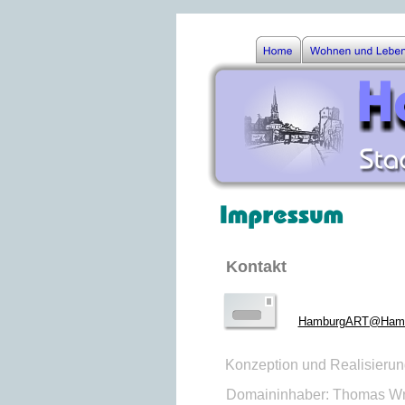
Kontakt
HamburgART@Hambu
Konzeption und Realisieru
Domaininhaber: Thomas W