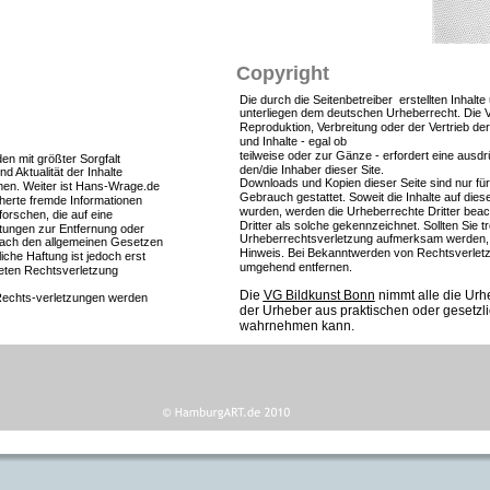
Copyright
Die durch die Seitenbetreiber  erstellten Inhalt
unterliegen dem deutschen Urheberrecht. Die Ve
Reproduktion, Verbreitung oder der Vertrieb der 
und Inhalte - egal ob
teilweise oder zur Gänze - erfordert eine ausdr
n mit größter Sorgfalt 
den/die Inhaber dieser Site.
und Aktualität der Inhalte 
Downloads und Kopien dieser Seite sind nur für
en. Weiter ist Hans-Wrage.de 
Gebrauch gestattet. Soweit die Inhalte auf dieser
cherte fremde Informationen 
wurden, werden die Urheberrechte Dritter beac
rschen, die auf eine 
Dritter als solche gekennzeichnet. Sollten Sie t
htungen zur Entfernung oder 
Urheberrechtsverletzung aufmerksam werden, b
nach den allgemeinen Gesetzen 
Hinweis. Bei Bekanntwerden von Rechtsverletzu
iche Haftung ist jedoch erst 
umgehend entfernen.
eten Rechtsverletzung 
Die 
VG Bildkunst Bonn
 nimmt alle die Ur
echts-verletzungen werden 
der Urheber aus praktischen oder gesetzli
wahrnehmen kann.