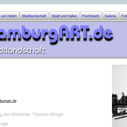
rgart.de
ng der Webseite: Thomas Wrage
rage