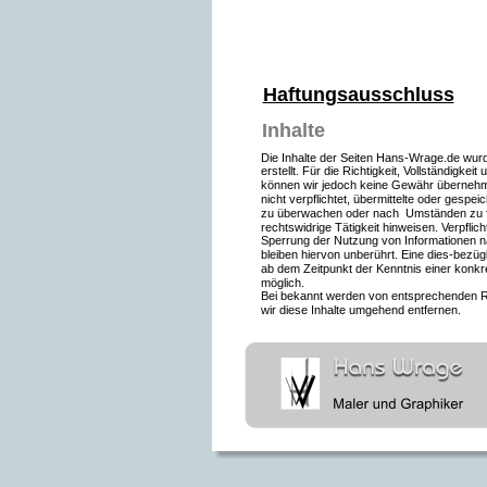
Haftungsausschluss
Inhalte
Die Inhalte der Seiten Hans-Wrage.de wurde
erstellt. Für die Richtigkeit, Vollständigkeit 
können wir jedoch keine Gewähr übernehm
nicht verpflichtet, übermittelte oder gespei
zu überwachen oder nach  Umständen zu fo
rechtswidrige Tätigkeit hinweisen. Verpflic
Sperrung der Nutzung von Informationen 
bleiben hiervon unberührt. Eine dies-bezügl
ab dem Zeitpunkt der Kenntnis einer konkr
möglich.
Bei
bekannt werden von entsprechenden R
wir diese Inhalte umgehend entfernen.